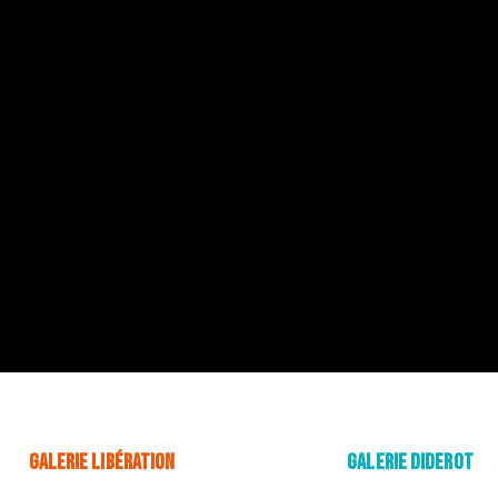
DE L’ISLE SUR LA SORGUE
Déménagement! Fini le boui-boui...
JOURS D
Les jours 
galeries p
notre act
salons...
GALERIE LIBÉRATION
GALERIE DIDEROT